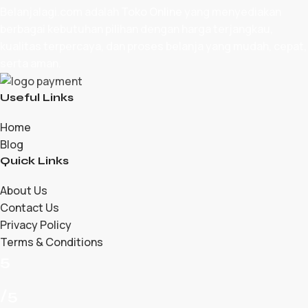
Belanjalagi.com adalah
Toko Online
yang menyediakan
berbagai kebutuhan pilihan dengan harga terjangkau,
kualitas terpercaya, dan proses belanja yang mudah, cepat,
serta aman.
Useful Links
Home
Blog
Quick Links
About Us
Contact Us
Privacy Policy
Terms & Conditions
5
/5