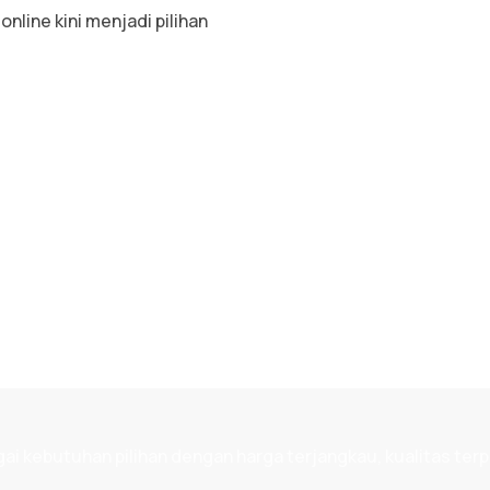
line kini menjadi pilihan
 kebutuhan pilihan dengan harga terjangkau, kualitas terp