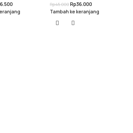
6.500
Rp
36.000
Rp
45.000
eranjang
Tambah ke keranjang