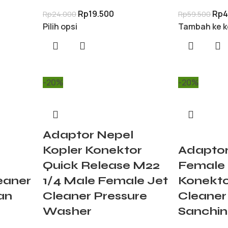
Rp
19.500
Rp
4
Rp
24.000
Rp
59.500
Pilih opsi
Tambah ke k
-20%
-20%
Adaptor Nepel
Kopler Konektor
Adaptor
Quick Release M22
Female 
eaner
1/4 Male Female Jet
Konekto
an
Cleaner Pressure
Cleaner
Washer
Sanchin