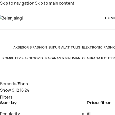
Skip to navigation
Skip to main content
HOM
AKSESORIS FASHION
BUKU & ALAT TULIS
ELEKTRONIK
FASHIO
KOMPUTER & AKSESORIS
MAKANAN & MINUMAN
OLAHRAGA & OUTD
Beranda
/
Shop
Show
9
12
18
24
Filters
Sort by
Price filter
Popularity
All