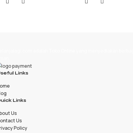
elanjalagi.com adalah
Toko Online
yang menyediakan berbagai
man.
seful Links
ome
log
uick Links
bout Us
ontact Us
rivacy Policy