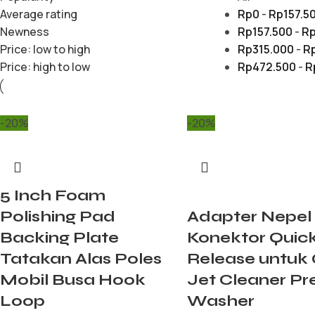
Average rating
Rp
0
-
Rp
157.5
Newness
Rp
157.500
-
R
Price: low to high
Rp
315.000
-
R
Price: high to low
Rp
472.500
-
R
-20%
-20%
5 Inch Foam
Polishing Pad
Adapter Nepel
Backing Plate
Konektor Quic
Tatakan Alas Poles
Release untuk
Mobil Busa Hook
Jet Cleaner Pr
Loop
Washer