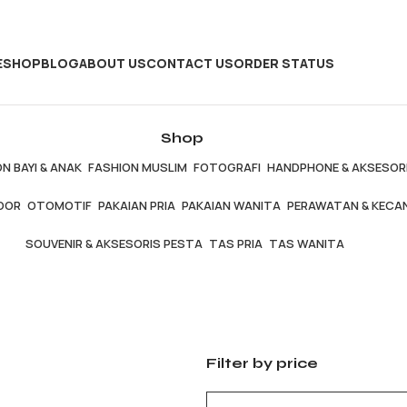
E
SHOP
BLOG
ABOUT US
CONTACT US
ORDER STATUS
Shop
N BAYI & ANAK
FASHION MUSLIM
FOTOGRAFI
HANDPHONE & AKSESOR
OOR
OTOMOTIF
PAKAIAN PRIA
PAKAIAN WANITA
PERAWATAN & KECA
SOUVENIR & AKSESORIS PESTA
TAS PRIA
TAS WANITA
Filter by price