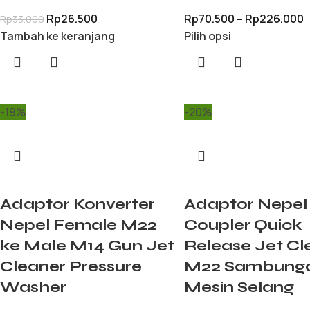
Rp
26.500
Rp
70.500
–
Rp
226.000
Rp
33.000
Tambah ke keranjang
Pilih opsi
-19%
-20%
Adaptor Konverter
Adaptor Nepel
Nepel Female M22
Coupler Quick
ke Male M14 Gun Jet
Release Jet Cl
Cleaner Pressure
M22 Sambung
Washer
Mesin Selang