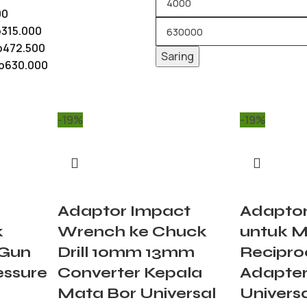
00
p
315.000
p
472.500
Saring
p
630.000
-19%
-19%
Adaptor Impact
Adaptor
k
Wrench ke Chuck
untuk M
 Gun
Drill 10mm 13mm
Recipro
essure
Converter Kepala
Adapter
Mata Bor Universal
Univers