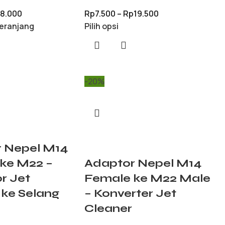
8.000
Rp
7.500
–
Rp
19.500
eranjang
Pilih opsi
-20%
 Nepel M14
ke M22 –
Adaptor Nepel M14
r Jet
Female ke M22 Male
 ke Selang
– Konverter Jet
Cleaner