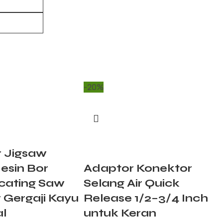
-20%
 Jigsaw
esin Bor
Adaptor Konektor
cating Saw
Selang Air Quick
 Gergaji Kayu
Release 1/2–3/4 Inch
al
untuk Keran