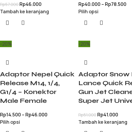
Rp
46.000
Rp
40.000
–
Rp
78.500
Rp
57.000
Tambah ke keranjang
Pilih opsi
-20%
-20%
Adaptor Nepel Quick
Adaptor Snow
Release M14, 1/4,
Lance Quick R
G1/4 – Konektor
Gun Jet Clean
Male Female
Super Jet Univ
Rp
14.500
–
Rp
46.000
Rp
41.000
Rp
51.000
Pilih opsi
Tambah ke keranjang