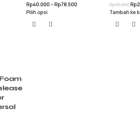
Rp
40.000
–
Rp
78.500
Rp
2
Rp
33.000
Pilih opsi
Tambah ke k
 Foam
elease
er
ersal