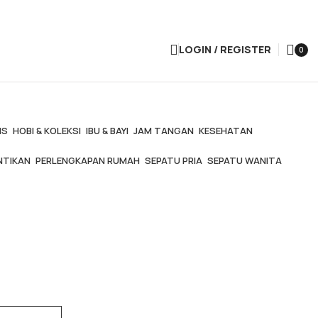
LOGIN / REGISTER
0
items
IS
HOBI & KOLEKSI
IBU & BAYI
JAM TANGAN
KESEHATAN
NTIKAN
PERLENGKAPAN RUMAH
SEPATU PRIA
SEPATU WANITA