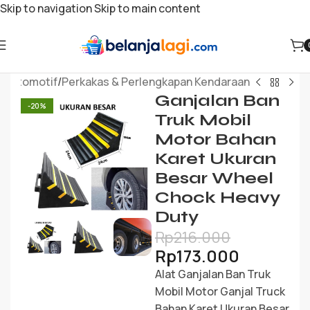
Skip to navigation
Skip to main content
a
/
Otomotif
/
Perkakas & Perlengkapan Kendaraan
Ganjalan Ban
-20%
Truk Mobil
Motor Bahan
Karet Ukuran
Besar Wheel
Chock Heavy
Duty
Rp
216.000
Rp
173.000
Alat Ganjalan Ban Truk
Mobil Motor Ganjal Truck
Bahan Karet Ukuran Besar