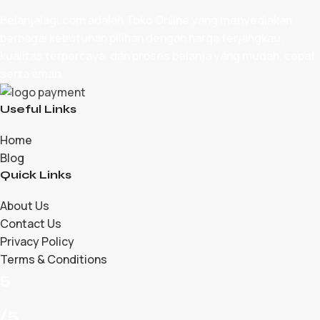
Belanjalagi.com adalah
Toko Online
yang menyediakan
berbagai kebutuhan pilihan dengan harga terjangkau,
kualitas terpercaya, dan proses belanja yang mudah, cepat,
serta aman.
Useful Links
Home
Blog
Quick Links
About Us
Contact Us
Privacy Policy
Terms & Conditions
5
/5