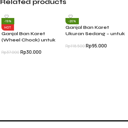
Related products
-19%
-20%
Ganjal Ban Karet
HOT
Ganjal Ban Karet
Ukuran Sedang – untuk
(Wheel Chock) untuk
Mobil, Motor & Truk
Rp
95.000
Rp
118.500
Mobil, Motor & Truk Anti
(Wheel Chock)
Rp
30.000
Rp
37.000
Slip
TAMBAH KE KERANJANG
TAMBAH KE KERANJANG