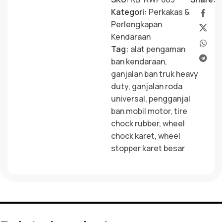
Kategori:
Perkakas &
Perlengkapan
Kendaraan
Tag:
alat pengaman
ban kendaraan
,
ganjalan ban truk heavy
duty
,
ganjalan roda
universal
,
pengganjal
ban mobil motor
,
tire
chock rubber
,
wheel
chock karet
,
wheel
stopper karet besar