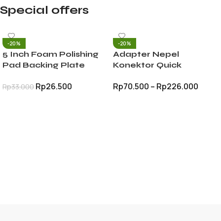
Special offers
-20%
-20%
5 Inch Foam Polishing
Adapter Nepel
Pad Backing Plate
Konektor Quick
Tatakan Alas Poles
Release untuk Gun Jet
Rp
26.500
Rp
70.500
–
Rp
226.000
Rp
33.000
Mobil Busa Hook Loop
Cleaner Pressure
Washer
TAMBAH KE KERANJANG
PILIH OPSI