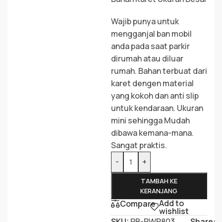
Wajib punya untuk
mengganjal ban mobil
anda pada saat parkir
dirumah atau diluar
rumah. Bahan terbuat dari
karet dengen material
yang kokoh dan anti slip
untuk kendaraan. Ukuran
mini sehingga Mudah
dibawa kemana-mana.
Sangat praktis.
-
+
TAMBAH KE
KERANJANG
Add to
Compare
wishlist
SKU:
RB-RWP803
Share: