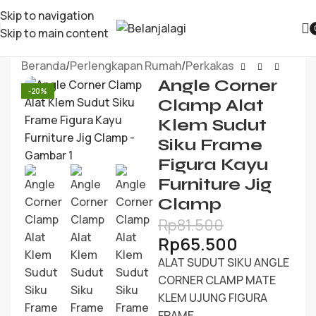
Skip to navigation
Skip to main content
Beranda
/
Perlengkapan Rumah
/
Perkakas
Angle Corner
-20%
Clamp Alat
Klem Sudut
Siku Frame
Figura Kayu
Furniture Jig
Clamp
Rp
81.500
Rp
65.500
ALAT SUDUT SIKU ANGLE
CORNER CLAMP MATE
KLEM UJUNG FIGURA
FRAME