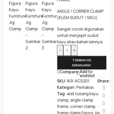
ANGLE / CORNER CLAMP
(KLEM SUDUT / SIKU)
Sangat cocok digunakan
untuk menjepit sudut
kayu atau bahan lainnya.
-
+
TAMBAH KE
KERANJANG
Add to
Compare
wishlist
SKU:
IKR-ACS201
Share:
Kategori:
Perkakas
Tag:
alat tukang kayu
clamp
,
angle clamp
frame
,
corner clamp
,
frame clamp figura
,
jig