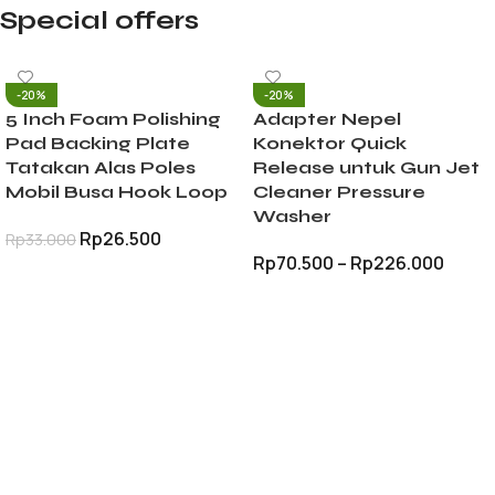
Special offers
-20%
-20%
5 Inch Foam Polishing
Adapter Nepel
Pad Backing Plate
Konektor Quick
Tatakan Alas Poles
Release untuk Gun Jet
Mobil Busa Hook Loop
Cleaner Pressure
Washer
Rp
26.500
Rp
33.000
Rp
70.500
–
Rp
226.000
TAMBAH KE KERANJANG
PILIH OPSI