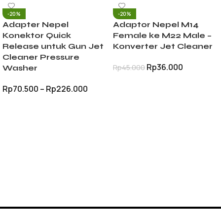
-20%
-20%
Adapter Nepel
Adaptor Nepel M14
Konektor Quick
Female ke M22 Male –
Release untuk Gun Jet
Konverter Jet Cleaner
Cleaner Pressure
Rp
36.000
Rp
45.000
Washer
TAMBAH KE KERANJANG
Rp
70.500
–
Rp
226.000
PILIH OPSI