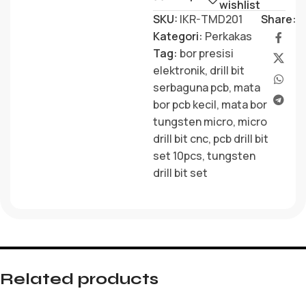
wishlist
SKU:
IKR-TMD201
Share:
Kategori:
Perkakas
Tag:
bor presisi
elektronik
,
drill bit
serbaguna pcb
,
mata
bor pcb kecil
,
mata bor
tungsten micro
,
micro
drill bit cnc
,
pcb drill bit
set 10pcs
,
tungsten
drill bit set
Related products