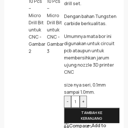
drill set.
Dengan bahan Tungsten
carbide berkualitas.
Umumnya mata bor ini
digunakan untuk circuit
pcb ataupun untuk
membersihkan jarum
ujung nozzle 3D printer
CNC
size nya seri, 0.1mm
sampai 1.0mm.
-
+
TAMBAH KE
KERANJANG
Add to
Compare