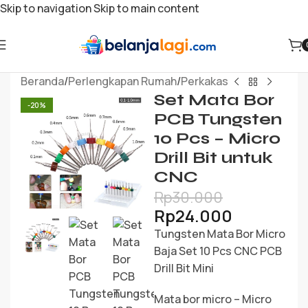
Skip to navigation
Skip to main content
Beranda
/
Perlengkapan Rumah
/
Perkakas
Set Mata Bor
-20%
PCB Tungsten
10 Pcs – Micro
Drill Bit untuk
CNC
Rp
30.000
Rp
24.000
Tungsten Mata Bor Micro
Baja Set 10 Pcs CNC PCB
Drill Bit Mini
Mata bor micro – Micro