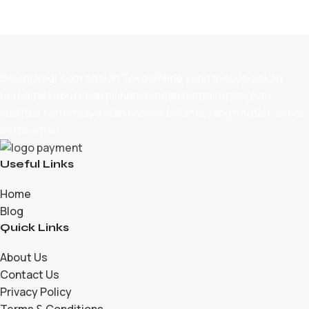
Belanjalagi.com adalah
Toko Online
yang menyediakan
berbagai kebutuhan pilihan dengan harga terjangkau,
kualitas terpercaya, dan proses belanja yang mudah, cepat,
serta aman.
Useful Links
Home
Blog
Quick Links
About Us
Contact Us
Privacy Policy
Terms & Conditions