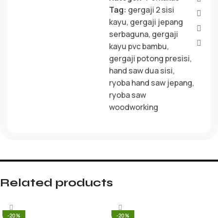
Tag:
gergaji 2 sisi
kayu
,
gergaji jepang
serbaguna
,
gergaji
kayu pvc bambu
,
gergaji potong presisi
,
hand saw dua sisi
,
ryoba hand saw jepang
,
ryoba saw
woodworking
Related products
-20%
-20%