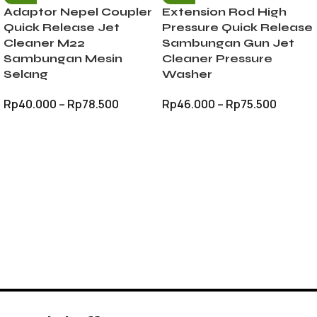
Adaptor Nepel Coupler
Extension Rod High
Quick Release Jet
Pressure Quick Release
Cleaner M22
Sambungan Gun Jet
Sambungan Mesin
Cleaner Pressure
Selang
Washer
Rp
40.000
–
Rp
78.500
Rp
46.000
–
Rp
75.500
PILIH OPSI
PILIH OPSI