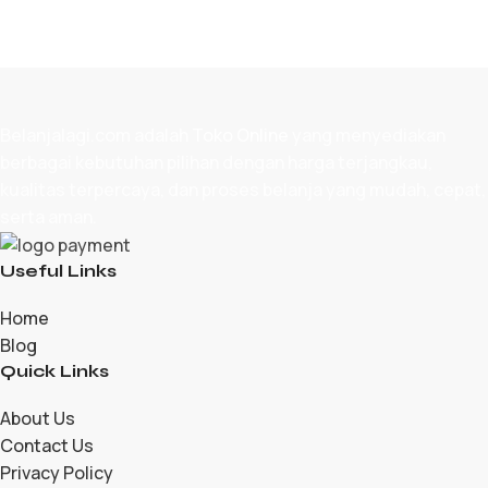
Belanjalagi.com adalah
Toko Online
yang menyediakan
berbagai kebutuhan pilihan dengan harga terjangkau,
kualitas terpercaya, dan proses belanja yang mudah, cepat,
serta aman.
Useful Links
Home
Blog
Quick Links
About Us
Contact Us
Privacy Policy