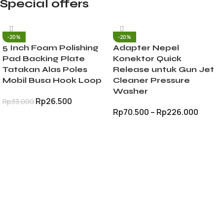
Special offers
-20%
-20%
5 Inch Foam Polishing
Adapter Nepel
Pad Backing Plate
Konektor Quick
Tatakan Alas Poles
Release untuk Gun Jet
Mobil Busa Hook Loop
Cleaner Pressure
Washer
Rp
26.500
Rp
33.000
Rp
70.500
–
Rp
226.000
TAMBAH KE KERANJANG
PILIH OPSI