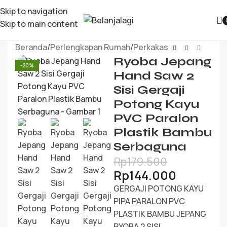
Skip to navigation
Skip to main content
Beranda
/
Perlengkapan Rumah
/
Perkakas
Ryoba Jepang
-20%
Hand Saw 2
Sisi Gergaji
Potong Kayu
PVC Paralon
Plastik Bambu
Serbaguna
Rp
179.500
Rp
144.000
GERGAJI POTONG KAYU
PIPA PARALON PVC
PLASTIK BAMBU JEPANG
RYOBA 2 SISI