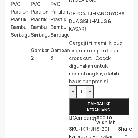
GERGAJI JEPANG RYOBA
DUA SISI (HALUS &
KASAR)
Gergaji ini memiliki dua
sisi, untuk rip cut dan
cross cut. . Cocok
digunakan untuk
memotong kayu lebih
halus dan presisi.
-
+
TAMBAH KE
KERANJANG
Add to
Compare
wishlist
SKU:
IKR-JHS-201
Share:
Kategori:
Perkakas