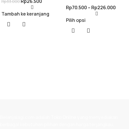
Rp
26.500
Rp
33.000
Rp
70.500
–
Rp
226.000
Tambah ke keranjang
Pilih opsi
Belanjalagi.com adalah
Toko Online
yang menyediakan
berbagai kebutuhan pilihan dengan harga terjangkau,