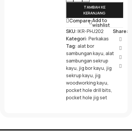
TAMBAH KE
KERANJANG
Add to
Compare
wishlist
SKU:
IKR-PHJ202
Share:
Kategori:
Perkakas
Tag:
alat bor
sambungan kayu
,
alat
sambungan sekrup
kayu
,
jig bor kayu
,
jig
sekrup kayu
,
jig
woodworking kayu
,
pocket hole drill bits
,
pocket hole jig set