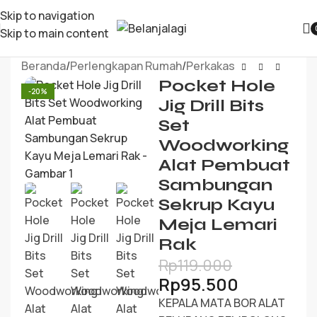
Skip to navigation
Skip to main content
Beranda
/
Perlengkapan Rumah
/
Perkakas
Pocket Hole
-20%
Jig Drill Bits
Set
Woodworking
Alat Pembuat
Sambungan
Sekrup Kayu
Meja Lemari
Rak
Rp
119.000
Rp
95.500
KEPALA MATA BOR ALAT