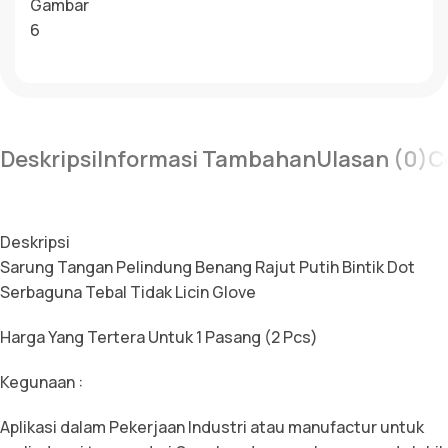
Deskripsi
Informasi Tambahan
Ulasan (0)
C
Deskripsi
Sarung Tangan Pelindung Benang Rajut Putih Bintik Dot
Serbaguna Tebal Tidak Licin Glove
Harga Yang Tertera Untuk 1 Pasang (2 Pcs)
Kegunaan :
Aplikasi dalam Pekerjaan Industri atau manufactur untuk