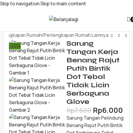
Skip to navigation
Skip to main content
erlengkapan Rumah
/
Perlengkapan Rumah Lainnya
Sarung
-20%
Tangan Kerja
Benang Rajut
Putih Bintik
Dot Tebal
Tidak Licin
Serbaguna
Glove
Rp
6.000
Rp
7.500
Sarung Tangan Pelindung
Benang Rajut Putih Bintik
Dot Serbaguna Tebal