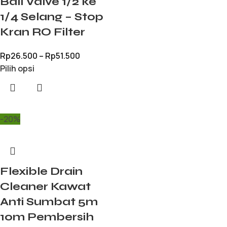
Ball Valve 1/2 ke
1/4 Selang – Stop
Kran RO Filter
Rp
26.500
–
Rp
51.500
Pilih opsi
-20%
Flexible Drain
Cleaner Kawat
Anti Sumbat 5m
10m Pembersih