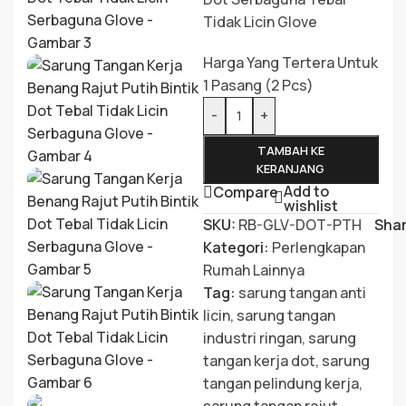
Tidak Licin Glove
Harga Yang Tertera Untuk
1 Pasang (2 Pcs)
-
+
TAMBAH KE
KERANJANG
Add to
Compare
wishlist
SKU:
RB-GLV-DOT-PTH
Shar
Kategori:
Perlengkapan
Rumah Lainnya
Tag:
sarung tangan anti
licin
,
sarung tangan
industri ringan
,
sarung
tangan kerja dot
,
sarung
tangan pelindung kerja
,
sarung tangan rajut