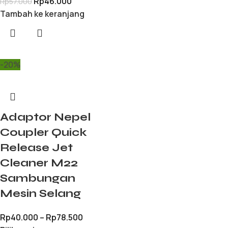
Rp
46.000
Rp
57.000
Tambah ke keranjang
-20%
Adaptor Nepel
Coupler Quick
Release Jet
Cleaner M22
Sambungan
Mesin Selang
Rp
40.000
–
Rp
78.500