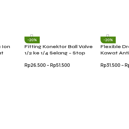
-20%
-20%
u Ion
Fitting Konektor Ball Valve
Flexible D
at
1/2 ke 1/4 Selang – Stop
Kawat Ant
Dapur
Kran RO Filter
Pembersih 
Rp
26.500
–
Rp
51.500
Rp
31.500
–
R
ir
Kloset Wa