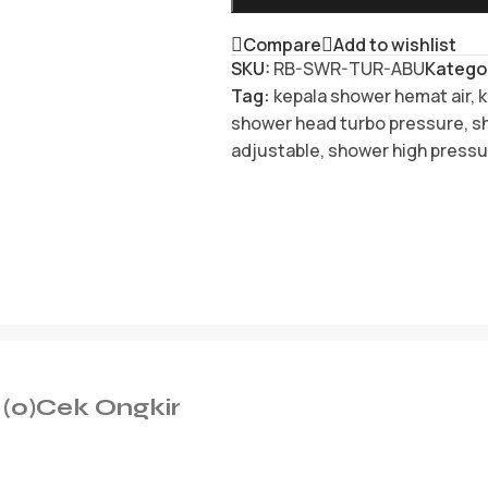
Compare
Add to wishlist
SKU:
RB-SWR-TUR-ABU
Kategor
Tag:
kepala shower hemat air
,
k
shower head turbo pressure
,
s
adjustable
,
shower high pressu
(0)
Cek Ongkir