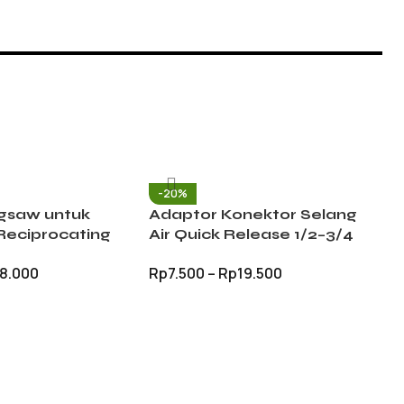
Rp
S
-20%
igsaw untuk
Adaptor Konektor Selang
Reciprocating
Air Quick Release 1/2–3/4
er Gergaji Kayu
Inch untuk Keran
8.000
Rp
7.500
–
Rp
19.500
-