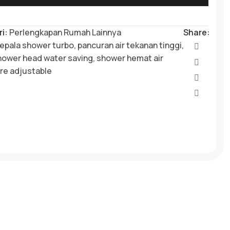
i:
Perlengkapan Rumah Lainnya
Share:
epala shower turbo
,
pancuran air tekanan tinggi
,
hower head water saving
,
shower hemat air
re adjustable