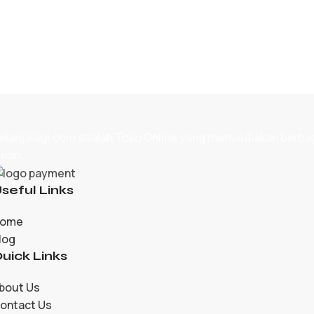
elanjalagi.com adalah
Toko Online
yang menyediakan berbagai
man.
seful Links
ome
log
uick Links
bout Us
ontact Us