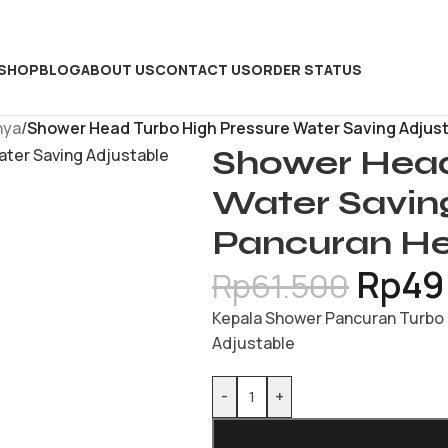
SHOP
BLOG
ABOUT US
CONTACT US
ORDER STATUS
nya
/
Shower Head Turbo High Pressure Water Saving Adjust
Shower Head
Water Savin
Pancuran He
Rp
49
Rp
61.500
Kepala Shower Pancuran Turbo 
Adjustable
-
+