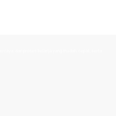
A
F
G
Rp
W
ercaya, dan proses belanja yang mudah, cepat, serta