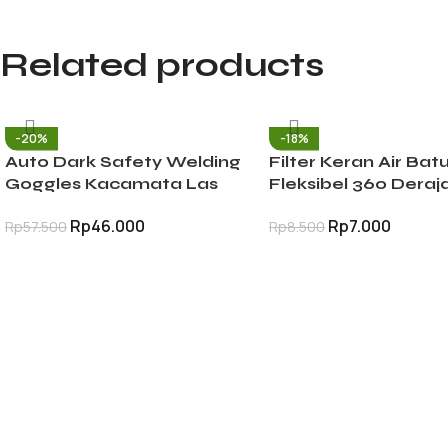
Related products
-20%
-18%
Auto Dark Safety Welding
Filter Keran Air Bat
Goggles Kacamata Las
Fleksibel 360 Deraj
Gerinda Otomatis Anti Silau
Penyambung Kran 
Rp
46.000
Rp
7.000
Rp
57.500
Rp
8.500
Pelindung Mata
Anti Splash Hemat A