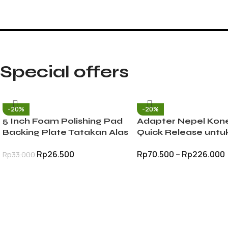
Special offers
-20%
-20%
5 Inch Foam Polishing Pad
Adapter Nepel Kon
Backing Plate Tatakan Alas
Quick Release untu
Poles Mobil Busa Hook
Jet Cleaner Pressu
Rp
26.500
Rp
70.500
–
Rp
226.000
Rp
33.000
Loop
Washer