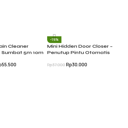
-19%
rain Cleaner
Mini Hidden Door Closer –
i Sumbat 5m 10m
Penutup Pintu Otomatis
Saluran Pipa
Anti Banting
p
55.500
Rp
30.000
Rp
37.000
stafel Mampet
-
S
Bi
T