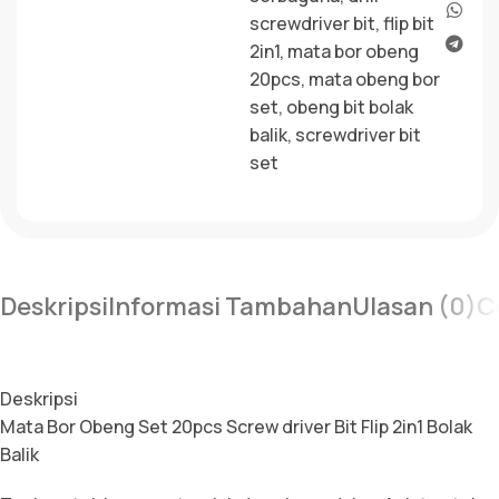
screwdriver bit
,
flip bit
2in1
,
mata bor obeng
20pcs
,
mata obeng bor
set
,
obeng bit bolak
balik
,
screwdriver bit
set
Deskripsi
Informasi Tambahan
Ulasan (0)
C
Deskripsi
Mata Bor Obeng Set 20pcs Screw driver Bit Flip 2in1 Bolak
Balik