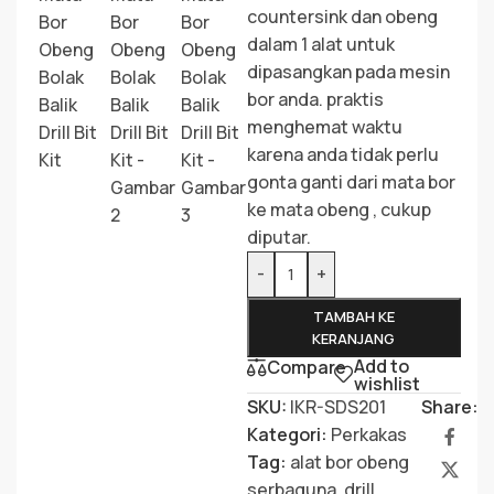
countersink dan obeng
dalam 1 alat untuk
dipasangkan pada mesin
bor anda. praktis
menghemat waktu
karena anda tidak perlu
gonta ganti dari mata bor
ke mata obeng , cukup
diputar.
-
+
TAMBAH KE
KERANJANG
Add to
Compare
wishlist
SKU:
IKR-SDS201
Share:
Kategori:
Perkakas
Tag:
alat bor obeng
serbaguna
,
drill