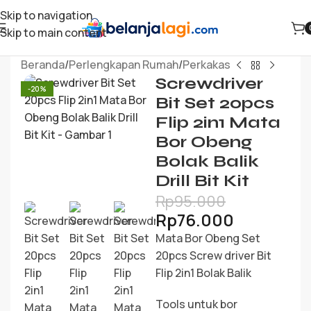
Skip to navigation
Skip to main content
Beranda
/
Perlengkapan Rumah
/
Perkakas
Screwdriver
-20%
Bit Set 20pcs
Flip 2in1 Mata
Bor Obeng
Bolak Balik
Drill Bit Kit
Rp
95.000
Rp
76.000
Mata Bor Obeng Set
20pcs Screw driver Bit
Flip 2in1 Bolak Balik
Tools untuk bor