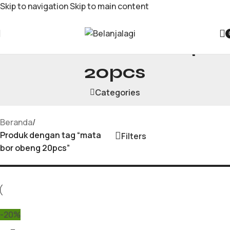
Skip to navigation
Skip to main content
mata bor obeng
20pcs
Categories
Beranda
/
Produk dengan tag “mata
Filters
bor obeng 20pcs”
-20%