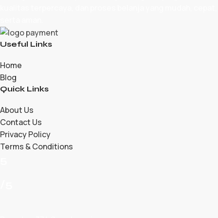
kualitas terpercaya, dan proses belanja yang mudah, cepat,
serta aman.
Useful Links
Home
Blog
Quick Links
About Us
Contact Us
Privacy Policy
Terms & Conditions
5
/5