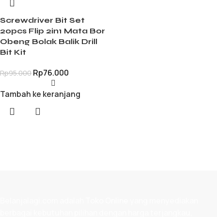
Screwdriver Bit Set
20pcs Flip 2in1 Mata Bor
Obeng Bolak Balik Drill
Bit Kit
Rp
76.000
Rp
95.000
Tambah ke keranjang
Belanjalagi.com adalah
Toko Online
yang menyediakan
berbagai kebutuhan pilihan dengan harga terjangkau,