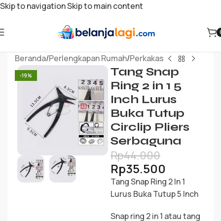
Skip to navigation
Skip to main content
Beranda
/
Perlengkapan Rumah
/
Perkakas
Tang Snap
-19%
Ring 2 in 1 5
Inch Lurus
Buka Tutup
Circlip Pliers
Serbaguna
Rp
44.000
Rp
35.500
Tang Snap Ring 2 In 1
Lurus Buka Tutup 5 Inch
Snap ring 2 in 1 atau tang