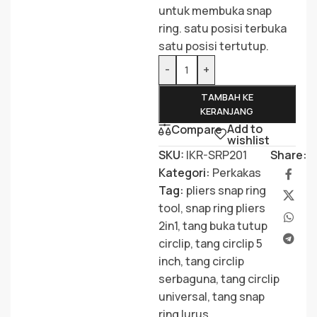
untuk membuka snap
ring. satu posisi terbuka
satu posisi tertutup.
-
+
TAMBAH KE
KERANJANG
Add to
Compare
wishlist
SKU:
IKR-SRP201
Share:
Kategori:
Perkakas
Tag:
pliers snap ring
tool
,
snap ring pliers
2in1
,
tang buka tutup
circlip
,
tang circlip 5
inch
,
tang circlip
serbaguna
,
tang circlip
universal
,
tang snap
ring lurus