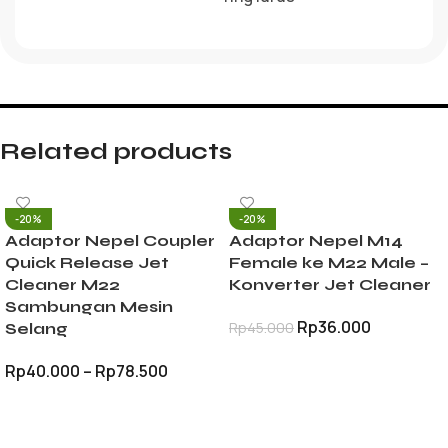
Related products
-20%
-20%
Adaptor Nepel Coupler
Adaptor Nepel M14
Quick Release Jet
Female ke M22 Male –
Cleaner M22
Konverter Jet Cleaner
Sambungan Mesin
Rp
36.000
Rp
45.000
Selang
TAMBAH KE KERANJANG
Rp
40.000
–
Rp
78.500
PILIH OPSI