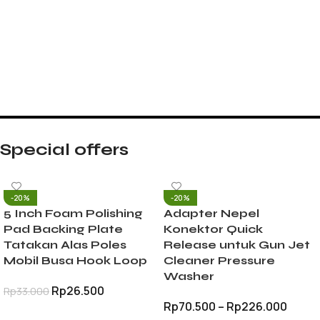
Special offers
-20%
-20%
5 Inch Foam Polishing
Adapter Nepel
Pad Backing Plate
Konektor Quick
Tatakan Alas Poles
Release untuk Gun Jet
Mobil Busa Hook Loop
Cleaner Pressure
Washer
Rp
26.500
Rp
33.000
Rp
70.500
–
Rp
226.000
TAMBAH KE KERANJANG