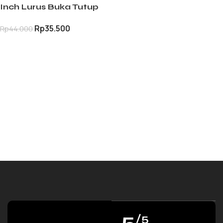
Inch Lurus Buka Tutup
Circlip Pliers Serbaguna
Rp
35.500
Rp
44.000
TAMBAH KE KERANJANG
5
/5