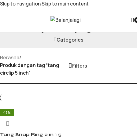
Skip to navigation
Skip to main content
tang circlip 5 inch
Categories
Beranda
/
Produk dengan tag “tang
Filters
circlip 5 inch”
-19%
Tang Snap Ring 2 in 1 5