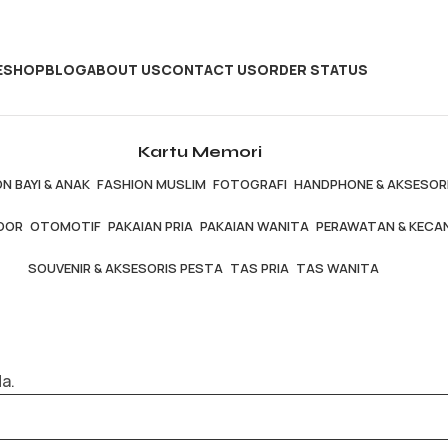
E
SHOP
BLOG
ABOUT US
CONTACT US
ORDER STATUS
Kartu Memori
N BAYI & ANAK
FASHION MUSLIM
FOTOGRAFI
HANDPHONE & AKSESOR
OOR
OTOMOTIF
PAKAIAN PRIA
PAKAIAN WANITA
PERAWATAN & KECA
SOUVENIR & AKSESORIS PESTA
TAS PRIA
TAS WANITA
a.