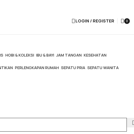
LOGIN / REGISTER
0
items
IS
HOBI & KOLEKSI
IBU & BAYI
JAM TANGAN
KESEHATAN
NTIKAN
PERLENGKAPAN RUMAH
SEPATU PRIA
SEPATU WANITA