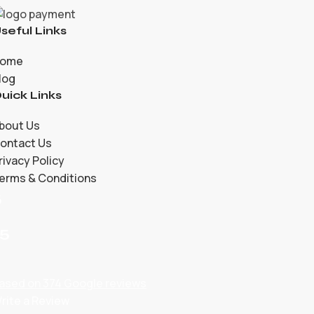
seful Links
ome
log
uick Links
bout Us
ontact Us
rivacy Policy
erms & Conditions
5
/5
ased on 374 Google reviews
rite a Review