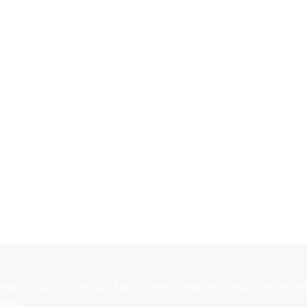
elanjalagi.com adalah
Toko Online
yang menyediakan berbagai
man.