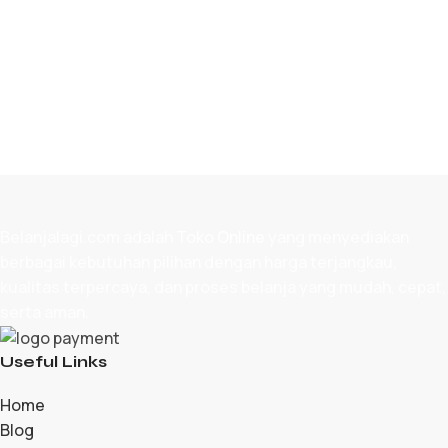
Belanjalagi.com adalah
Toko Online
yang menyediakan
berbagai kebutuhan pilihan dengan harga terjangkau,
kualitas terpercaya, dan proses belanja yang mudah, cepat,
serta aman.
Useful Links
Home
Blog