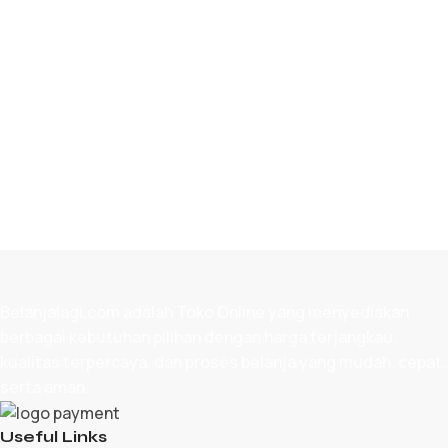
Belanjalagi.com adalah
Toko Online
yang menyediakan
berbagai kebutuhan pilihan dengan harga terjangkau,
kualitas terpercaya, dan proses belanja yang mudah, cepat,
serta aman.
Useful Links