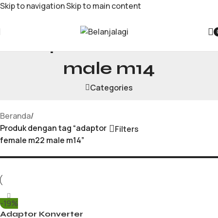
Skip to navigation
Skip to main content
adaptor female m22
male m14
Categories
Beranda
/
Produk dengan tag “adaptor
Filters
female m22 male m14”
-19%
Adaptor Konverter