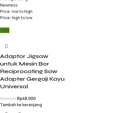
Newness
Price: low to high
Price: high to low
-19%
Adaptor Jigsaw
untuk Mesin Bor
Reciprocating Saw
Adapter Gergaji Kayu
Universal
Rp
48.000
Rp
59.500
Tambah ke keranjang