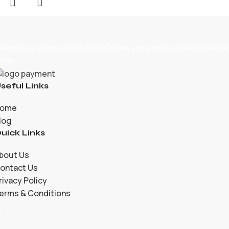
elanjalagi.com adalah
Toko Online
yang menyediakan berbagai
man.
seful Links
ome
log
uick Links
bout Us
ontact Us
rivacy Policy
erms & Conditions
5