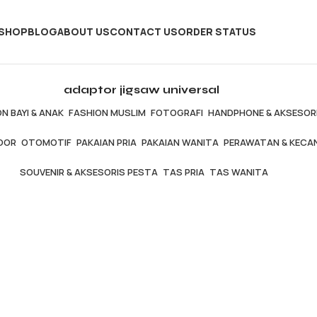
SHOP
BLOG
ABOUT US
CONTACT US
ORDER STATUS
adaptor jigsaw universal
N BAYI & ANAK
FASHION MUSLIM
FOTOGRAFI
HANDPHONE & AKSESOR
OOR
OTOMOTIF
PAKAIAN PRIA
PAKAIAN WANITA
PERAWATAN & KECA
SOUVENIR & AKSESORIS PESTA
TAS PRIA
TAS WANITA