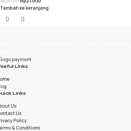
Rp
21.000
Rp
26.000
Tambah ke keranjang
elanjalagi.com adalah
Toko Online
yang menyediakan berbagai
man.
seful Links
ome
log
uick Links
bout Us
ontact Us
rivacy Policy
erms & Conditions