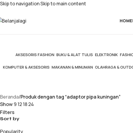
Skip to navigation
Skip to main content
HOME
AKSESORIS FASHION
BUKU & ALAT TULIS
ELEKTRONIK
FASHIO
KOMPUTER & AKSESORIS
MAKANAN & MINUMAN
OLAHRAGA & OUTD
Beranda
/
Produk dengan tag “adaptor pipa kuningan”
Show
9
12
18
24
Filters
Sort by
Popularity