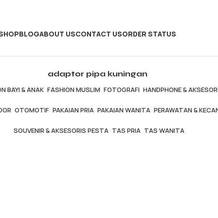
SHOP
BLOG
ABOUT US
CONTACT US
ORDER STATUS
adaptor pipa kuningan
N BAYI & ANAK
FASHION MUSLIM
FOTOGRAFI
HANDPHONE & AKSESOR
OOR
OTOMOTIF
PAKAIAN PRIA
PAKAIAN WANITA
PERAWATAN & KECA
SOUVENIR & AKSESORIS PESTA
TAS PRIA
TAS WANITA