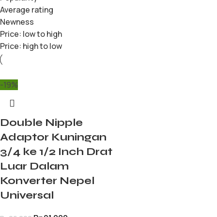
Average rating
Newness
Price: low to high
Price: high to low
-19%
Double Nipple
Adaptor Kuningan
3/4 ke 1/2 Inch Drat
Luar Dalam
Konverter Nepel
Universal