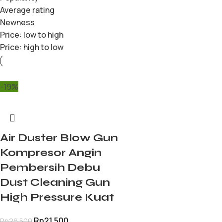
Average rating
Newness
Price: low to high
Price: high to low
-19%
Air Duster Blow Gun
Kompresor Angin
Pembersih Debu
Dust Cleaning Gun
High Pressure Kuat
Rp
21.500
Rp
26.500