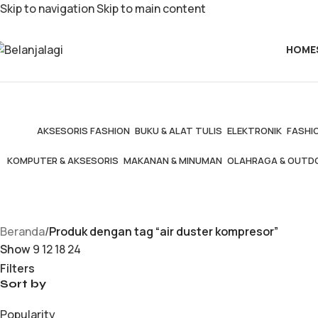
Skip to navigation
Skip to main content
HOME
AKSESORIS FASHION
BUKU & ALAT TULIS
ELEKTRONIK
FASHIO
KOMPUTER & AKSESORIS
MAKANAN & MINUMAN
OLAHRAGA & OUTD
Beranda
/
Produk dengan tag “air duster kompresor”
Show
9
12
18
24
Filters
Sort by
Popularity