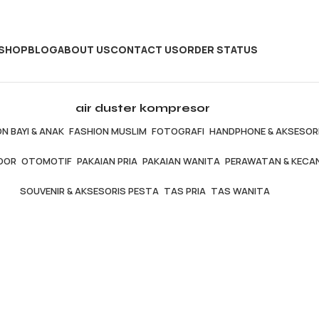
SHOP
BLOG
ABOUT US
CONTACT US
ORDER STATUS
air duster kompresor
N BAYI & ANAK
FASHION MUSLIM
FOTOGRAFI
HANDPHONE & AKSESOR
OOR
OTOMOTIF
PAKAIAN PRIA
PAKAIAN WANITA
PERAWATAN & KECA
SOUVENIR & AKSESORIS PESTA
TAS PRIA
TAS WANITA