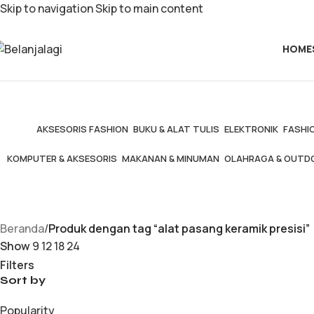
Skip to navigation
Skip to main content
HOME
AKSESORIS FASHION
BUKU & ALAT TULIS
ELEKTRONIK
FASHIO
KOMPUTER & AKSESORIS
MAKANAN & MINUMAN
OLAHRAGA & OUTD
Beranda
/
Produk dengan tag “alat pasang keramik presisi”
Show
9
12
18
24
Filters
Sort by
Popularity