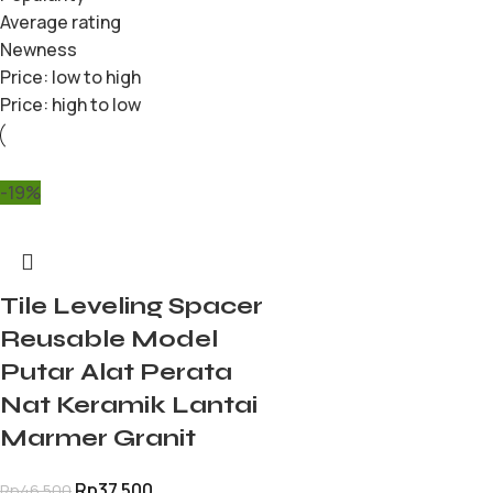
Average rating
Newness
Price: low to high
Price: high to low
-19%
Tile Leveling Spacer
Reusable Model
Putar Alat Perata
Nat Keramik Lantai
Marmer Granit
Rp
37.500
Rp
46.500