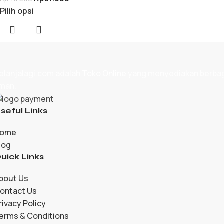
Pilih opsi
elanjalagi.com adalah
Toko Online
yang menyediakan berbagai
man.
seful Links
ome
log
uick Links
bout Us
ontact Us
rivacy Policy
erms & Conditions