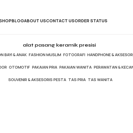
SHOP
BLOG
ABOUT US
CONTACT US
ORDER STATUS
alat pasang keramik presisi
N BAYI & ANAK
FASHION MUSLIM
FOTOGRAFI
HANDPHONE & AKSESOR
OOR
OTOMOTIF
PAKAIAN PRIA
PAKAIAN WANITA
PERAWATAN & KECA
SOUVENIR & AKSESORIS PESTA
TAS PRIA
TAS WANITA