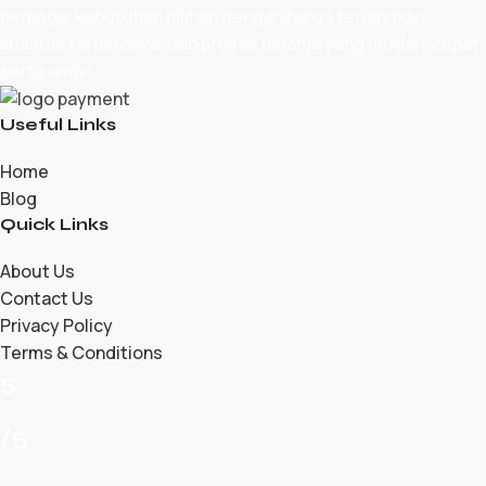
berbagai kebutuhan pilihan dengan harga terjangkau,
kualitas terpercaya, dan proses belanja yang mudah, cepat,
serta aman.
Useful Links
Home
Blog
Quick Links
About Us
Contact Us
Privacy Policy
Terms & Conditions
5
/5