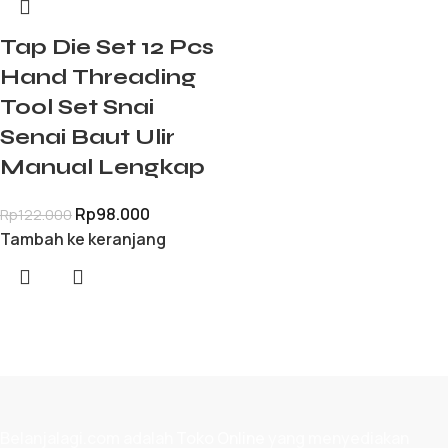
Tap Die Set 12 Pcs
Hand Threading
Tool Set Snai
Senai Baut Ulir
Manual Lengkap
Rp
98.000
Rp
122.000
Tambah ke keranjang
Belanjalagi.com adalah
Toko Online
yang menyediakan