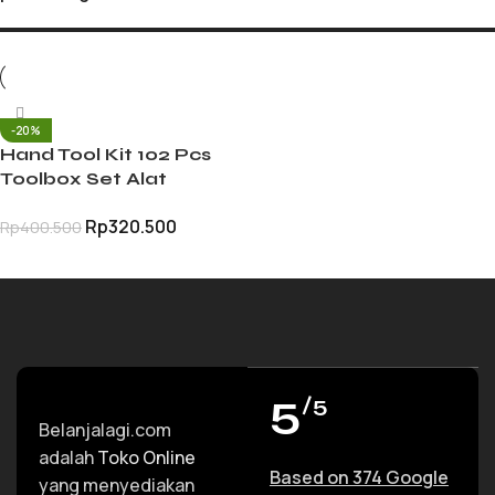
-20%
Hand Tool Kit 102 Pcs
Toolbox Set Alat
Pertukangan Lengkap
Rp
320.500
Rp
400.500
Serbaguna Rumah
Bengkel
TAMBAH KE KERANJANG
5
/5
Belanjalagi.com
adalah
Toko Online
Based on 374 Google
yang menyediakan