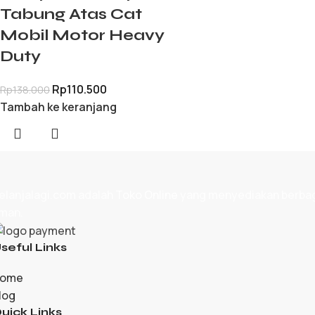
Tabung Atas Cat
Mobil Motor Heavy
Duty
Rp
110.500
Rp
138.000
Tambah ke keranjang
elanjalagi.com adalah
Toko Online
yang menyediakan berbagai
man.
seful Links
ome
log
uick Links