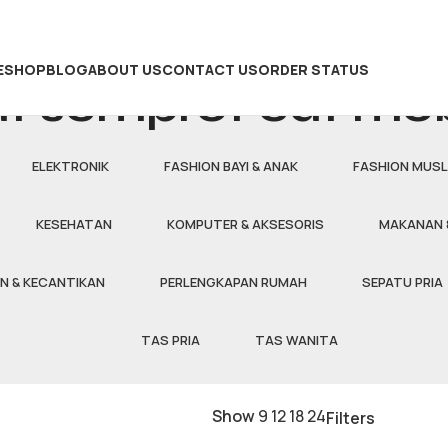
E
SHOP
BLOG
ABOUT US
CONTACT US
ORDER STATUS
at semprot cat mob
ELEKTRONIK
FASHION BAYI & ANAK
FASHION MUSL
KESEHATAN
KOMPUTER & AKSESORIS
MAKANAN 
N & KECANTIKAN
PERLENGKAPAN RUMAH
SEPATU PRIA
TAS PRIA
TAS WANITA
Show
9
12
18
24
Filters