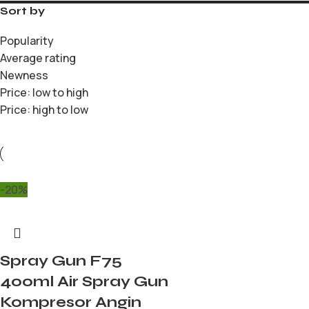
Sort by
Popularity
Average rating
Newness
Price: low to high
Price: high to low
-20%
Spray Gun F75
400ml Air Spray Gun
Kompresor Angin