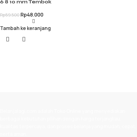
6 8 10 mm Tembok
Rp
48.000
Rp
59.500
Tambah ke keranjang
Belanjalagi.com adalah
Toko Online
yang menyediakan
berbagai kebutuhan pilihan dengan harga terjangkau,
kualitas terpercaya, dan proses belanja yang mudah, cepat,
serta aman.