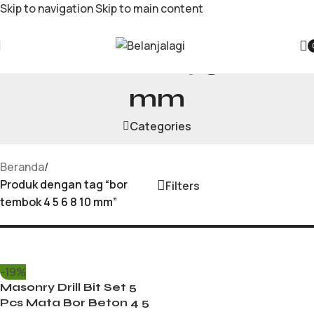
Skip to navigation
Skip to main content
bor tembok 4 5 6 8 10
mm
Categories
Beranda
/
Produk dengan tag “bor
Filters
tembok 4 5 6 8 10 mm”
-19%
Masonry Drill Bit Set 5
Pcs Mata Bor Beton 4 5