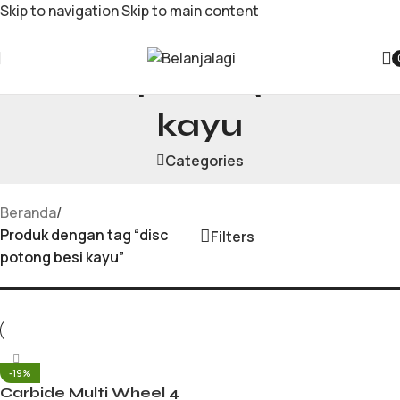
Skip to navigation
Skip to main content
disc potong besi
kayu
Categories
Beranda
/
Produk dengan tag “disc
Filters
potong besi kayu”
-19%
Carbide Multi Wheel 4