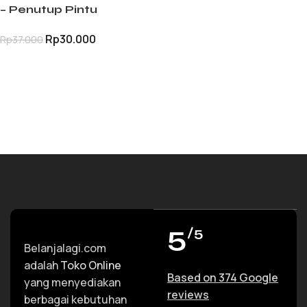
– Penutup Pintu
Otomatis Anti Banting
Rp
30.000
Rp
37.000
TAMBAH KE KERANJANG
5
/5
Belanjalagi.com
adalah
Toko Online
Based on 374 Google
yang menyediakan
reviews
berbagai kebutuhan