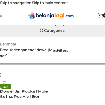
Skip to navigation
Skip to main content
dowel jig set
Categories
Beranda
/
Produk dengan tag “dowel jig
Filters
set”
-20%
Dowel Jig Pocket Hole
Set 14 Pcs Alat Bor
Sambungan Kayu