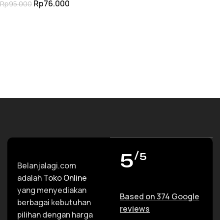
Rp
76.000
Rp
95.000
Woodworking Drill Kit
TAMBAH KE KERANJANG
5
/5
Belanjalagi.com
adalah
Toko Online
yang menyediakan
Based on 374 Google
berbagai kebutuhan
reviews
pilihan dengan harga