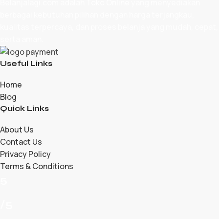
Belanjalagi.com adalah
Toko Online
yang menyediakan
berbagai kebutuhan pilihan dengan harga terjangkau,
kualitas terpercaya, dan proses belanja yang mudah, cepat,
serta aman.
Useful Links
Home
Blog
Quick Links
About Us
Contact Us
Privacy Policy
Terms & Conditions
5
/5