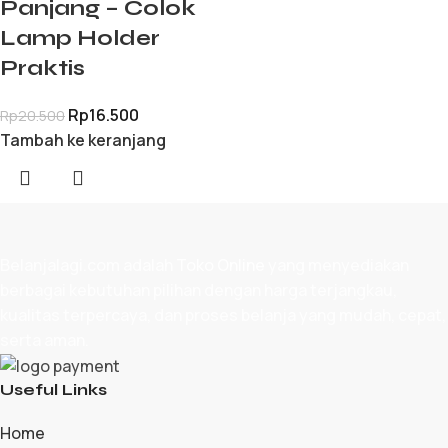
Panjang – Colok
Lamp Holder
Praktis
Rp
16.500
Rp
20.500
Tambah ke keranjang
Belanjalagi.com adalah
Toko Online
yang menyediakan
berbagai kebutuhan pilihan dengan harga terjangkau,
kualitas terpercaya, dan proses belanja yang mudah, cepat,
serta aman.
Useful Links
Home