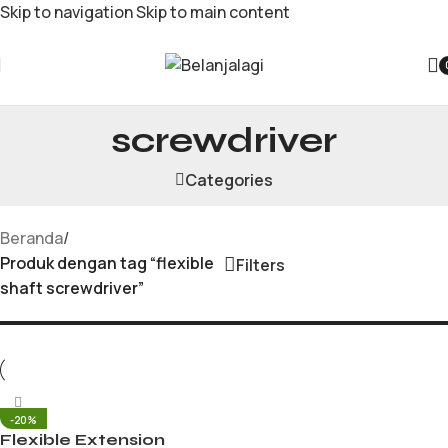
Skip to navigation
Skip to main content
flexible shaft
screwdriver
Categories
Beranda
/
Produk dengan tag “flexible
Filters
shaft screwdriver”
-20%
Flexible Extension