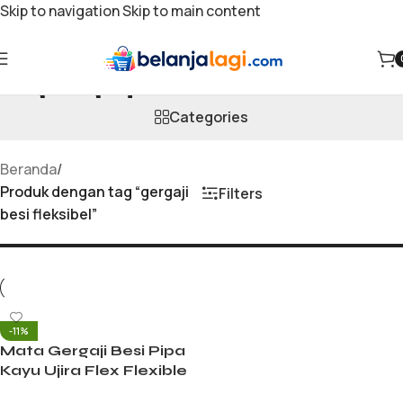
Skip to navigation
Skip to main content
gergaji besi fleksibel
Categories
Beranda
/
Produk dengan tag “gergaji
Filters
besi fleksibel”
-11%
Mata Gergaji Besi Pipa
Kayu Ujira Flex Flexible
24T 12 Inch 30cm