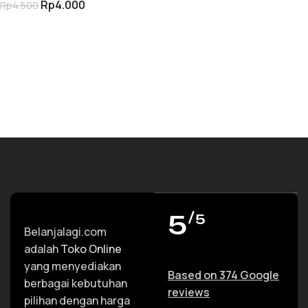
Rp
4.000
Rp
4.500
TAMBAH KE KERANJANG
5
/5
Belanjalagi.com
adalah
Toko Online
yang menyediakan
Based on 374 Google
berbagai kebutuhan
reviews
pilihan dengan harga