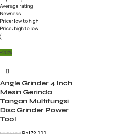
Average rating
Newness
Price: low to high
Price: high to low
-20%
Angle Grinder 4 Inch
Mesin Gerinda
Tangan Multifungsi
Disc Grinder Power
Tool
Rp
172.000
Rp
215.000