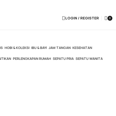
LOGIN / REGISTER
0
items
IS
HOBI & KOLEKSI
IBU & BAYI
JAM TANGAN
KESEHATAN
NTIKAN
PERLENGKAPAN RUMAH
SEPATU PRIA
SEPATU WANITA