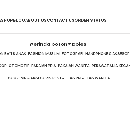
E
SHOP
BLOG
ABOUT US
CONTACT US
ORDER STATUS
gerinda potong poles
N BAYI & ANAK
FASHION MUSLIM
FOTOGRAFI
HANDPHONE & AKSESOR
OOR
OTOMOTIF
PAKAIAN PRIA
PAKAIAN WANITA
PERAWATAN & KECA
SOUVENIR & AKSESORIS PESTA
TAS PRIA
TAS WANITA