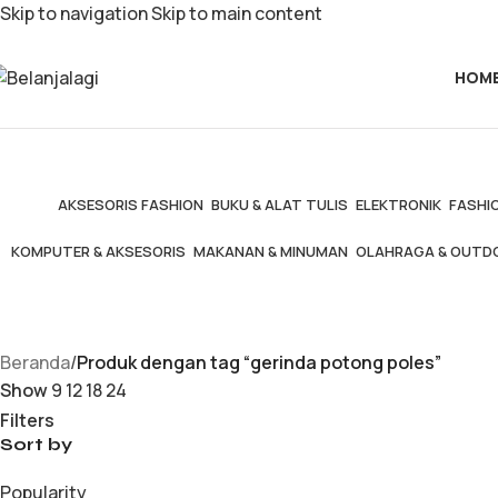
Skip to navigation
Skip to main content
HOM
AKSESORIS FASHION
BUKU & ALAT TULIS
ELEKTRONIK
FASHIO
KOMPUTER & AKSESORIS
MAKANAN & MINUMAN
OLAHRAGA & OUTD
Beranda
/
Produk dengan tag “gerinda potong poles”
Show
9
12
18
24
Filters
Sort by
Popularity