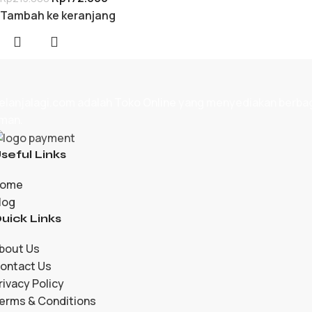
Tambah ke keranjang
elanjalagi.com adalah
Toko Online
yang menyediakan berbagai
man.
seful Links
ome
log
uick Links
bout Us
ontact Us
rivacy Policy
erms & Conditions