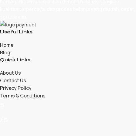
berbagai kebutuhan pilihan dengan harga terjangkau,
kualitas terpercaya, dan proses belanja yang mudah, cepat,
serta aman.
Useful Links
Home
Blog
Quick Links
About Us
Contact Us
Privacy Policy
Terms & Conditions
5
/5