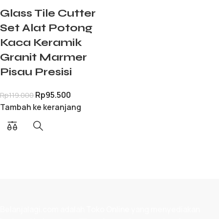
Glass Tile Cutter
Set Alat Potong
Kaca Keramik
Granit Marmer
Pisau Presisi
Rp
95.500
Rp
119.000
Tambah ke keranjang
Belanjalagi.com adalah
Toko Online
yang menyediakan