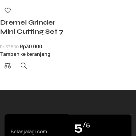
Dremel Grinder
Mini Cutting Set 7
PCS Mata
Rp
30.000
Rp
37.500
Gerinda Gurinda
Tambah ke keranjang
Serbaguna
5
/5
Belanjalagi.com