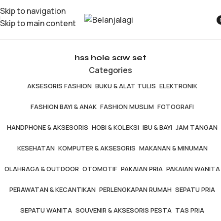
Skip to navigation
Skip to main content
i
hss hole saw set
Categories
AKSESORIS FASHION
BUKU & ALAT TULIS
ELEKTRONIK
FASHION BAYI & ANAK
FASHION MUSLIM
FOTOGRAFI
HANDPHONE & AKSESORIS
HOBI & KOLEKSI
IBU & BAYI
JAM TANGAN
KESEHATAN
KOMPUTER & AKSESORIS
MAKANAN & MINUMAN
OLAHRAGA & OUTDOOR
OTOMOTIF
PAKAIAN PRIA
PAKAIAN WANITA
PERAWATAN & KECANTIKAN
PERLENGKAPAN RUMAH
SEPATU PRIA
SEPATU WANITA
SOUVENIR & AKSESORIS PESTA
TAS PRIA