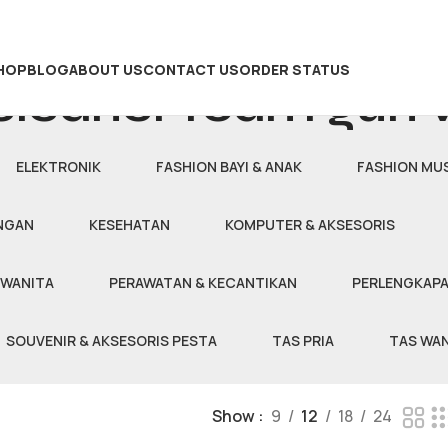
HOP
BLOG
ABOUT US
CONTACT US
ORDER STATUS
 cleaner foam gun v
ELEKTRONIK
FASHION BAYI & ANAK
FASHION MU
NGAN
KESEHATAN
KOMPUTER & AKSESORIS
 WANITA
PERAWATAN & KECANTIKAN
PERLENGKAP
SOUVENIR & AKSESORIS PESTA
TAS PRIA
TAS WAN
Show
9
12
18
24