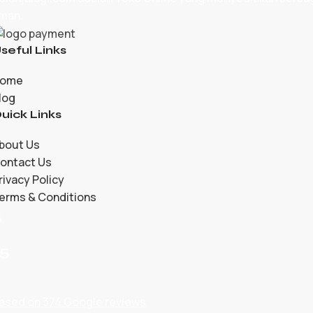
man.
seful Links
ome
log
uick Links
bout Us
ontact Us
rivacy Policy
erms & Conditions
5
/5
ased on 374 Google reviews