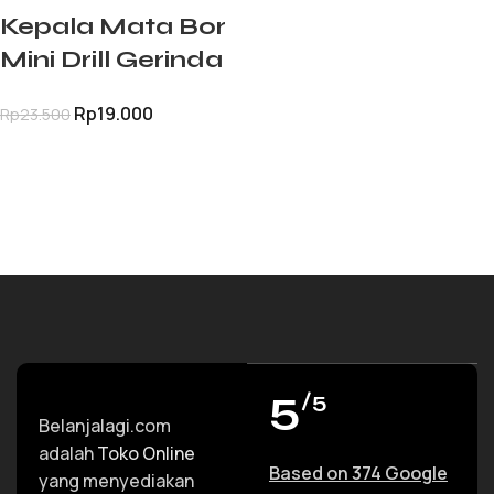
Kepala Mata Bor
Mini Drill Gerinda
Dremel Diamond
Rp
19.000
Rp
23.500
Mounted Amplas
TAMBAH KE KERANJANG
Kikir Nail
5
/5
Belanjalagi.com
adalah
Toko Online
Based on 374 Google
yang menyediakan