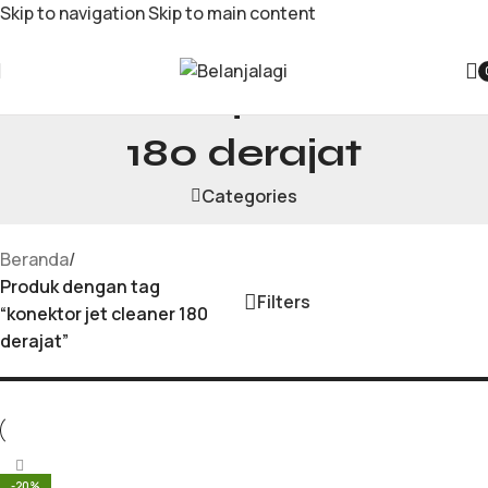
Skip to navigation
Skip to main content
konektor jet cleaner
180 derajat
Categories
Beranda
/
Produk dengan tag
Filters
“konektor jet cleaner 180
derajat”
-20%