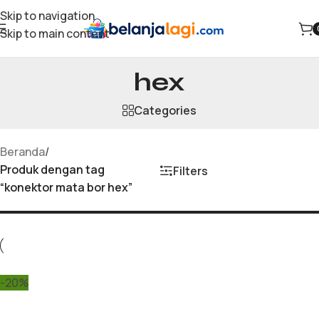
Skip to navigation
Skip to main content
konektor mata bor
hex
Categories
Beranda
/
Produk dengan tag
Filters
“konektor mata bor hex”
-20%