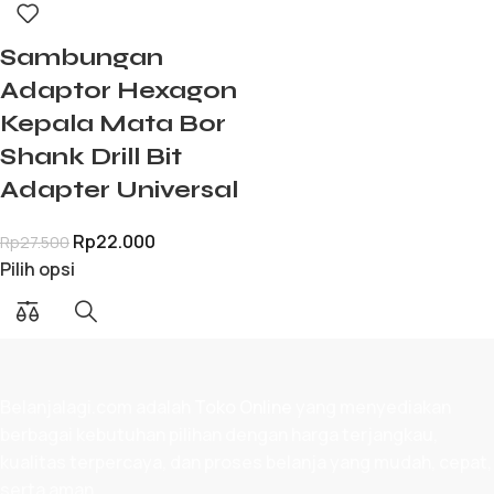
Sambungan
Adaptor Hexagon
Kepala Mata Bor
Shank Drill Bit
Adapter Universal
Rp
22.000
Rp
27.500
Pilih opsi
Belanjalagi.com adalah
Toko Online
yang menyediakan
berbagai kebutuhan pilihan dengan harga terjangkau,
kualitas terpercaya, dan proses belanja yang mudah, cepat,
serta aman.