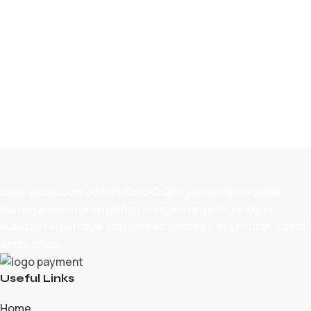
TAMBAH KE KERANJANG
Belanjalagi.com adalah
Toko Online
yang menyediakan
berbagai kebutuhan pilihan dengan harga terjangkau,
kualitas terpercaya, dan proses belanja yang mudah, cepat,
serta aman.
Useful Links
Home