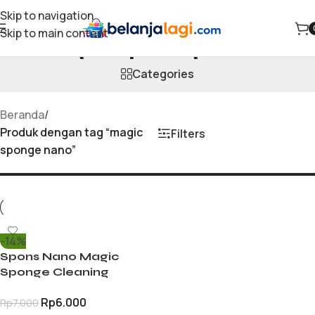
Skip to navigation
Skip to main content
magic sponge nano
Categories
Beranda
/
Produk dengan tag “magic
Filters
sponge nano”
-14%
Spons Nano Magic
Sponge Cleaning
Pembersih Noda Kerak
Rp
6.000
Rp
7.000
Peralatan Dapur