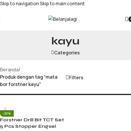
Skip to navigation
Skip to main content
mata bor forstner
kayu
Categories
Beranda
/
Produk dengan tag “mata
Filters
bor forstner kayu”
-20%
Forstner Drill Bit TCT Set
5 Pcs Stopper Engsel