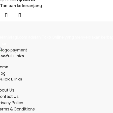
Tambah ke keranjang
elanjalagi.com adalah
Toko Online
yang menyediakan berbagai
man.
seful Links
ome
log
uick Links
bout Us
ontact Us
rivacy Policy
erms & Conditions