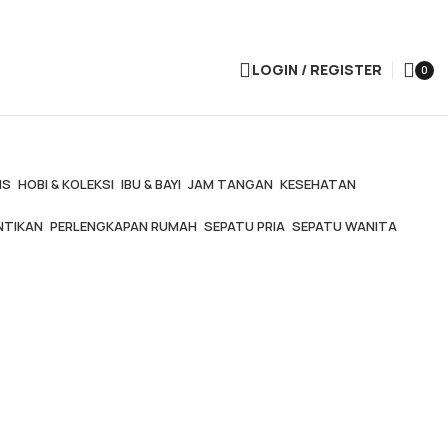
LOGIN / REGISTER
0
items
IS
HOBI & KOLEKSI
IBU & BAYI
JAM TANGAN
KESEHATAN
NTIKAN
PERLENGKAPAN RUMAH
SEPATU PRIA
SEPATU WANITA