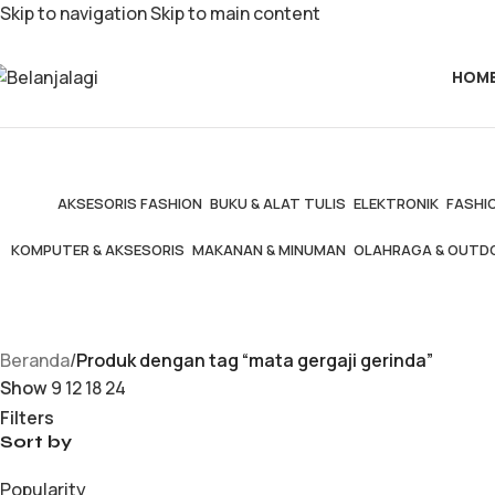
Skip to navigation
Skip to main content
HOM
AKSESORIS FASHION
BUKU & ALAT TULIS
ELEKTRONIK
FASHIO
KOMPUTER & AKSESORIS
MAKANAN & MINUMAN
OLAHRAGA & OUTD
Beranda
/
Produk dengan tag “mata gergaji gerinda”
Show
9
12
18
24
Filters
Sort by
Popularity