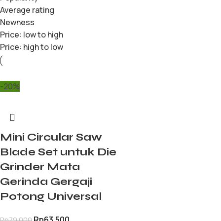
Average rating
Newness
Price: low to high
Price: high to low
-20%
Mini Circular Saw
Blade Set untuk Die
Grinder Mata
Gerinda Gergaji
Potong Universal
Rp
63.500
Rp
79.000