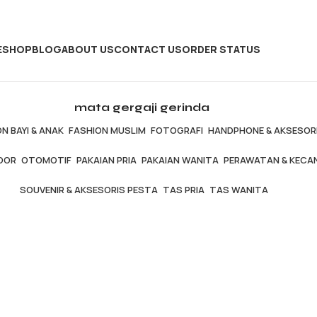
E
SHOP
BLOG
ABOUT US
CONTACT US
ORDER STATUS
mata gergaji gerinda
N BAYI & ANAK
FASHION MUSLIM
FOTOGRAFI
HANDPHONE & AKSESOR
OOR
OTOMOTIF
PAKAIAN PRIA
PAKAIAN WANITA
PERAWATAN & KECA
SOUVENIR & AKSESORIS PESTA
TAS PRIA
TAS WANITA