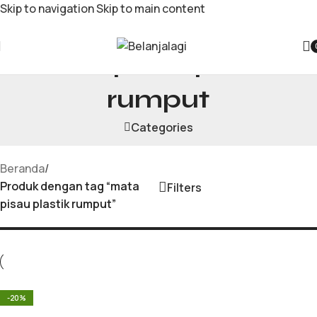
Skip to navigation
Skip to main content
mata pisau plastik
rumput
Categories
Beranda
/
Produk dengan tag “mata
Filters
pisau plastik rumput”
-20%