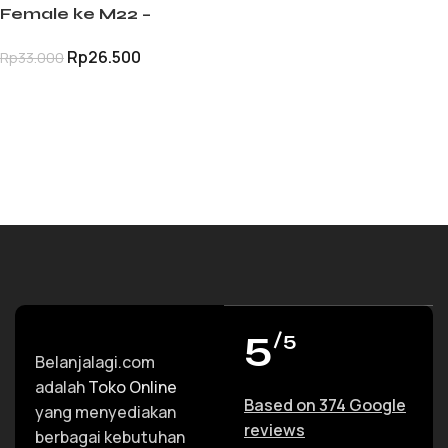
Female ke M22 –
Konektor Jet Cleaner
Rp
26.500
Rp
33.000
ke Selang Sanchin
TAMBAH KE KERANJANG
5
/5
Belanjalagi.com
adalah
Toko Online
Based on 374 Google
yang menyediakan
reviews
berbagai kebutuhan