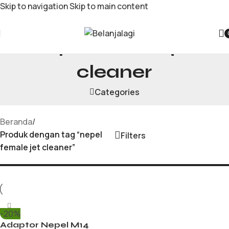
Skip to navigation
Skip to main content
nepel female jet
cleaner
Categories
Beranda
/
Produk dengan tag “nepel
Filters
female jet cleaner”
-20%
Adaptor Nepel M14