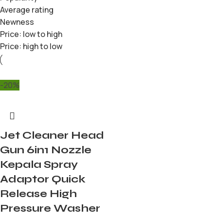
Average rating
Newness
Price: low to high
Price: high to low
-20%
Jet Cleaner Head
Gun 6in1 Nozzle
Kepala Spray
Adaptor Quick
Release High
Pressure Washer