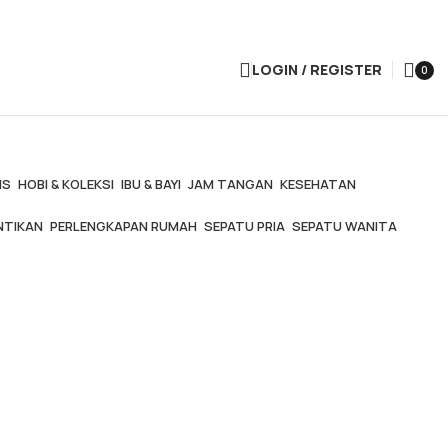
LOGIN / REGISTER
0
items
IS
HOBI & KOLEKSI
IBU & BAYI
JAM TANGAN
KESEHATAN
NTIKAN
PERLENGKAPAN RUMAH
SEPATU PRIA
SEPATU WANITA