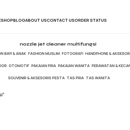
E
SHOP
BLOG
ABOUT US
CONTACT US
ORDER STATUS
nozzle jet cleaner multifungsi
N BAYI & ANAK
FASHION MUSLIM
FOTOGRAFI
HANDPHONE & AKSESOR
OOR
OTOMOTIF
PAKAIAN PRIA
PAKAIAN WANITA
PERAWATAN & KECA
SOUVENIR & AKSESORIS PESTA
TAS PRIA
TAS WANITA
i”