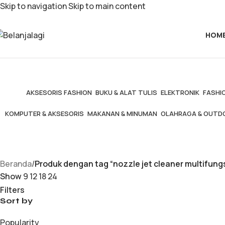
Skip to navigation
Skip to main content
HOM
AKSESORIS FASHION
BUKU & ALAT TULIS
ELEKTRONIK
FASHIO
KOMPUTER & AKSESORIS
MAKANAN & MINUMAN
OLAHRAGA & OUTD
Beranda
/
Produk dengan tag “nozzle jet cleaner multifungs
Show
9
12
18
24
Filters
Sort by
Popularity