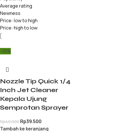
Average rating
Newness
Price: low to high
Price: high to low
-19%
Nozzle Tip Quick 1/4
Inch Jet Cleaner
Kepala Ujung
Semprotan Sprayer
Rp
39.500
Rp
49.000
Tambah ke keranjang