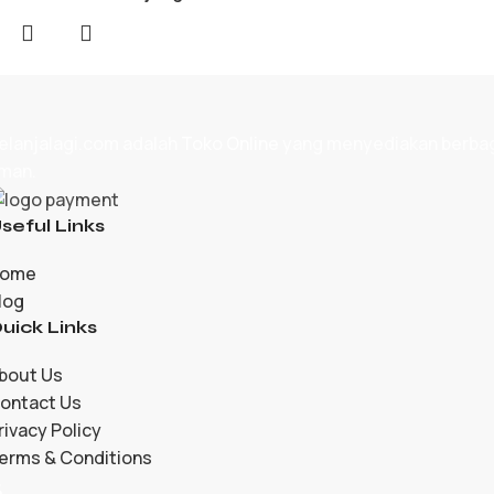
elanjalagi.com adalah
Toko Online
yang menyediakan berbagai
man.
seful Links
ome
log
uick Links
bout Us
ontact Us
rivacy Policy
erms & Conditions
5