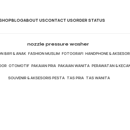
SHOP
BLOG
ABOUT US
CONTACT US
ORDER STATUS
nozzle pressure washer
N BAYI & ANAK
FASHION MUSLIM
FOTOGRAFI
HANDPHONE & AKSESOR
OOR
OTOMOTIF
PAKAIAN PRIA
PAKAIAN WANITA
PERAWATAN & KECA
SOUVENIR & AKSESORIS PESTA
TAS PRIA
TAS WANITA