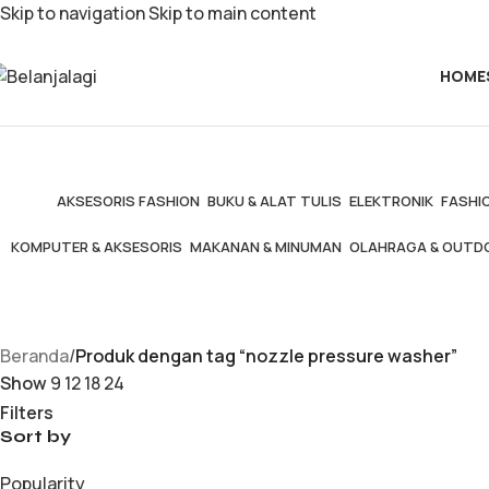
Skip to navigation
Skip to main content
HOME
AKSESORIS FASHION
BUKU & ALAT TULIS
ELEKTRONIK
FASHIO
KOMPUTER & AKSESORIS
MAKANAN & MINUMAN
OLAHRAGA & OUTD
Beranda
/
Produk dengan tag “nozzle pressure washer”
Show
9
12
18
24
Filters
Sort by
Popularity