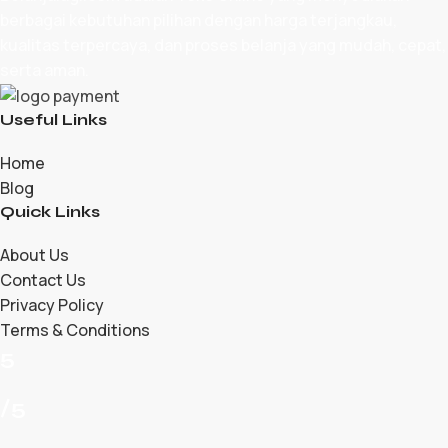
berbagai kebutuhan pilihan dengan harga terjangkau,
kualitas terpercaya, dan proses belanja yang mudah, cepat,
serta aman.
Useful Links
Home
Blog
Quick Links
About Us
Contact Us
Privacy Policy
Terms & Conditions
5
/5