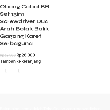
Obeng Cebol BB
Set 13in1
Screwdriver Dua
Arah Bolak Balik
Gagang Karet
Serbaguna
Rp
26.000
Rp
32.500
Tambah ke keranjang
Belanjalagi.com adalah
Toko Online
yang menyediakan