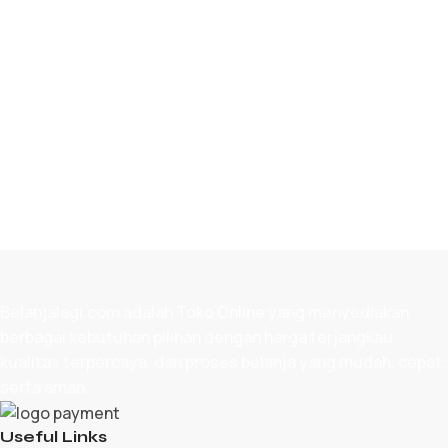
TAMBAH KE KERANJANG
Belanjalagi.com adalah
Toko Online
yang menyediakan
berbagai kebutuhan pilihan dengan harga terjangkau,
kualitas terpercaya, dan proses belanja yang mudah, cepat,
serta aman.
Useful Links