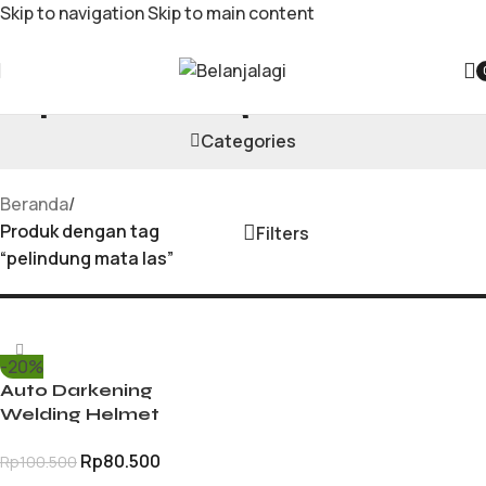
Skip to navigation
Skip to main content
pelindung mata las
Categories
Beranda
/
Produk dengan tag
Filters
“pelindung mata las”
-20%
Auto Darkening
Welding Helmet
Topeng Las Otomatis
Rp
80.500
Rp
100.500
Helm Kedok Safety
Pelindung Mata